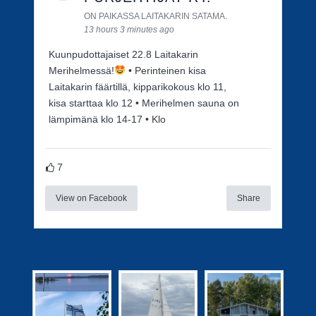
ON PAIKASSA LAITAKARIN SATAMA.
13 hours 3 minutes ago
Kuunpudottajaiset 22.8 Laitakarin
Merihelmessä!
• Perinteinen kisa
Laitakarin fäärtillä, kipparikokous klo 11,
kisa starttaa klo 12 • Merihelmen sauna on
lämpimänä klo 14-17 • Klo
7
View on Facebook
Share