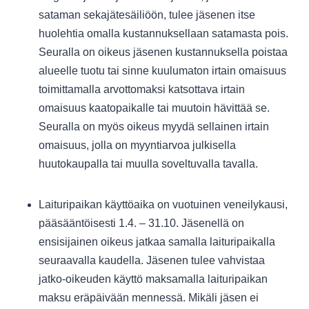
sataman sekajätesäiliöön, tulee jäsenen itse
huolehtia omalla kustannuksellaan satamasta pois.
Seuralla on oikeus jäsenen kustannuksella poistaa
alueelle tuotu tai sinne kuulumaton irtain omaisuus
toimittamalla arvottomaksi katsottava irtain
omaisuus kaatopaikalle tai muutoin hävittää se.
Seuralla on myös oikeus myydä sellainen irtain
omaisuus, jolla on myyntiarvoa julkisella
huutokaupalla tai muulla soveltuvalla tavalla.
Laituripaikan käyttöaika on vuotuinen veneilykausi,
pääsääntöisesti 1.4. – 31.10. Jäsenellä on
ensisijainen oikeus jatkaa samalla laituripaikalla
seuraavalla kaudella. Jäsenen tulee vahvistaa
jatko-oikeuden käyttö maksamalla laituripaikan
maksu eräpäivään mennessä. Mikäli jäsen ei