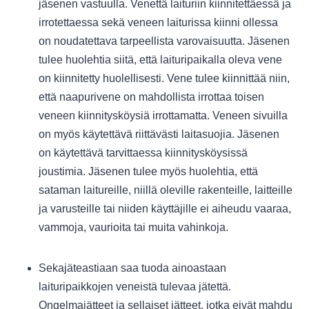
jäsenen vastuulla. Venettä laituriin kiinnitettäessä ja
irrotettaessa sekä veneen laiturissa kiinni ollessa
on noudatettava tarpeellista varovaisuutta. Jäsenen
tulee huolehtia siitä, että laituripaikalla oleva vene
on kiinnitetty huolellisesti. Vene tulee kiinnittää niin,
että naapurivene on mahdollista irrottaa toisen
veneen kiinnitysköysiä irrottamatta. Veneen sivuilla
on myös käytettävä riittävästi laitasuojia. Jäsenen
on käytettävä tarvittaessa kiinnitysköysissä
joustimia. Jäsenen tulee myös huolehtia, että
sataman laitureille, niillä oleville rakenteille, laitteille
ja varusteille tai niiden käyttäjille ei aiheudu vaaraa,
vammoja, vaurioita tai muita vahinkoja.
Sekajäteastiaan saa tuoda ainoastaan
laituripaikkojen veneistä tulevaa jätettä.
Ongelmajätteet ja sellaiset jätteet, jotka eivät mahdu