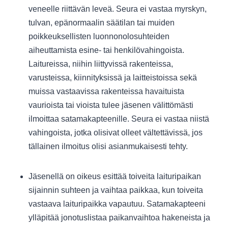
veneelle riittävän leveä. Seura ei vastaa myrskyn,
tulvan, epänormaalin säätilan tai muiden
poikkeuksellisten luonnonolosuhteiden
aiheuttamista esine- tai henkilövahingoista.
Laitureissa, niihin liittyvissä rakenteissa,
varusteissa, kiinnityksissä ja laitteistoissa sekä
muissa vastaavissa rakenteissa havaituista
vaurioista tai vioista tulee jäsenen välittömästi
ilmoittaa satamakapteenille. Seura ei vastaa niistä
vahingoista, jotka olisivat olleet vältettävissä, jos
tällainen ilmoitus olisi asianmukaisesti tehty.
Jäsenellä on oikeus esittää toiveita laituripaikan
sijainnin suhteen ja vaihtaa paikkaa, kun toiveita
vastaava laituripaikka vapautuu. Satamakapteeni
ylläpitää jonotuslistaa paikanvaihtoa hakeneista ja