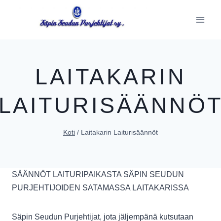
Siirry
sisältöön
LAITAKARIN
LAITURISÄÄNNÖ
Koti
/
Laitakarin Laiturisäännöt
SÄÄNNÖT LAITURIPAIKASTA SÄPIN SEUDUN
PURJEHTIJOIDEN SATAMASSA LAITAKARISSA
Säpin Seudun Purjehtijat, jota jäljempänä kutsutaan