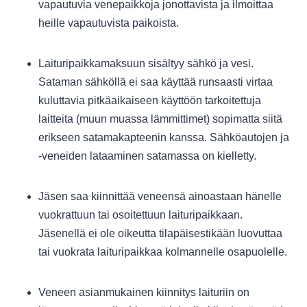
vapautuvia venepaikkoja jonottavista ja ilmoittaa
heille vapautuvista paikoista.
Laituripaikkamaksuun sisältyy sähkö ja vesi.
Sataman sähköllä ei saa käyttää runsaasti virtaa
kuluttavia pitkäaikaiseen käyttöön tarkoitettuja
laitteita (muun muassa lämmittimet) sopimatta siitä
erikseen satamakapteenin kanssa. Sähköautojen ja
-veneiden lataaminen satamassa on kielletty.
Jäsen saa kiinnittää veneensä ainoastaan hänelle
vuokrattuun tai osoitettuun laituripaikkaan.
Jäsenellä ei ole oikeutta tilapäisestikään luovuttaa
tai vuokrata laituripaikkaa kolmannelle osapuolelle.
Veneen asianmukainen kiinnitys laituriin on